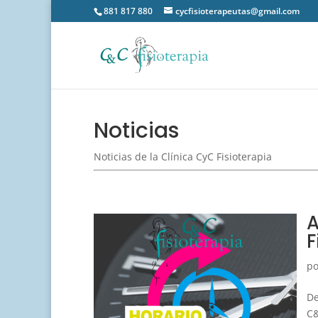
881 817 880
cycfisioterapeutas@gmail.com
Noticias
Noticias de la Clínica CyC Fisioterapia
A
F
p
De
C&