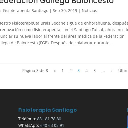
ederación Gallega Baloncesto
or
Fisioterapeuta Santiago
|
Sep 30, 2019
|
Noticias
estro Fisioterapeuta Brais Seoane sigue de enhorabuena, despué
 renovación como fisioterapeuta con el Santiago Futsal, ahora nos t
unciar su nueva labor al frente del área medica de la Federación
llega de Baloncesto (FGB). Después de colaborar durante...
Página 3 de 8
«
1
2
3
4
5
...
»
Últi
Fisioterapia Santiago
Teléfono:
881 81 78 80
WhatsApp:
640 63 05 91