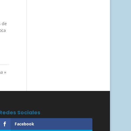
s de
oca
ma »
Redes Sociales
Facebook