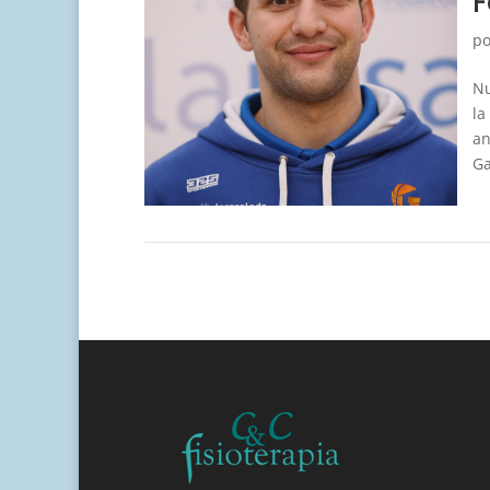
F
p
Nu
la
an
Ga