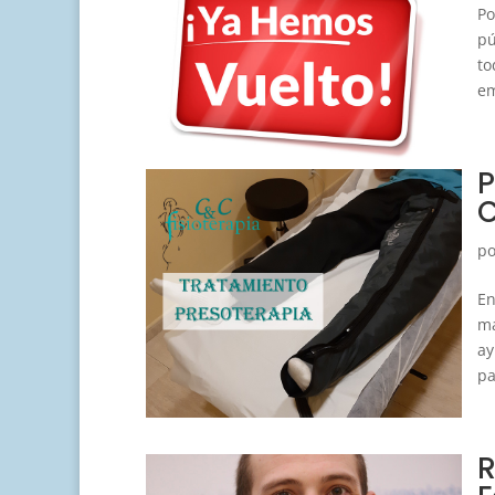
Po
pú
to
em
P
p
En
má
ay
pa
R