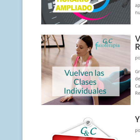
ap
nu
V
R
p
Gr
de
Ca
Re
Y
p