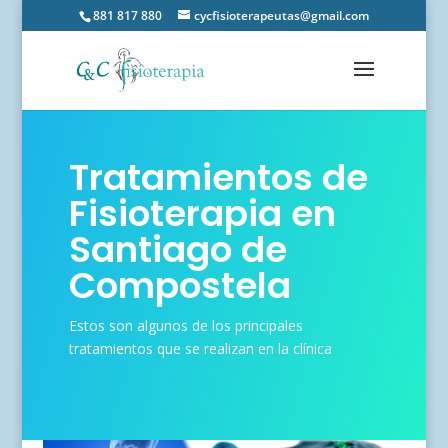
881 817 880
cycfisioterapeutas@gmail.com
Tratamientos de
Fisioterapia en
Santiago de
Compostela
Estos son algunos de los principales
tratamientos que se realizan en la clínica