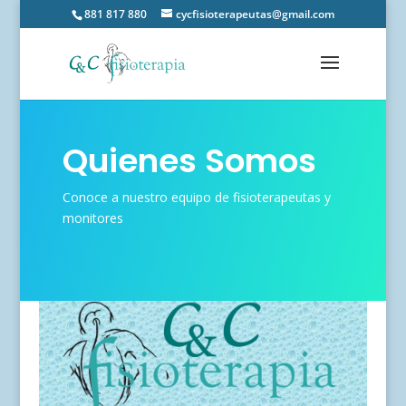
881 817 880
cycfisioterapeutas@gmail.com
Quienes Somos
Conoce a nuestro equipo de fisioterapeutas y
monitores