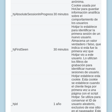
anónima.
Cookie usada por
HotJar para guardar
información analítica
_hjAbsoluteSessionInProgress
30 minutos
sobre el
comportamiento de
los usuarios
Hotjar lo establece
para identificar la
primera sesión de un
nuevo usuario.
Almacena un valor
verdadero / falso, que
indica si esta fue la
_hjFirstSeen
30 minutos
primera vez que
Hotjar vio a este
usuario. Lo utilizan
los filtros de
grabación para
identificar nuevas
sesiones de usuario.
Hotjar establece esta
cookie. Esta cookie
se establece cuando
el cliente llega por
primera vez a una
página con el script
Hotjar. Se utiliza para
conservar el ID de
_hjid
1 año
usuario aleatorio,
exclusivo de ese sitio
en el navegador. Esto