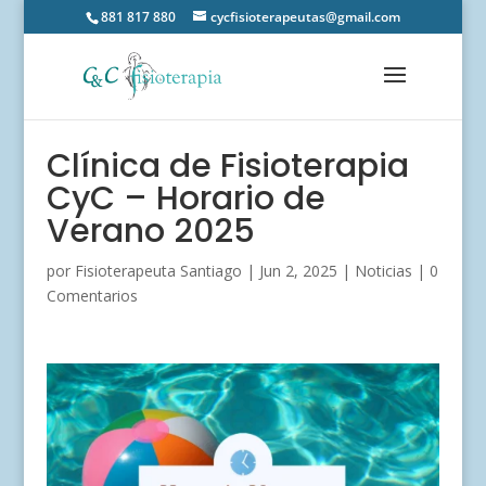
881 817 880
cycfisioterapeutas@gmail.com
Clínica de Fisioterapia
CyC – Horario de
Verano 2025
por
Fisioterapeuta Santiago
|
Jun 2, 2025
|
Noticias
|
0
Comentarios