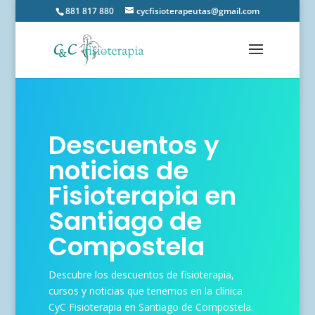
881 817 880
cycfisioterapeutas@gmail.com
Descuentos y
noticias de
Fisioterapia en
Santiago de
Compostela
Descubre los descuentos de fisioterapia,
cursos y noticias que tenemos en la clínica
CyC Fisioterapia en Santiago de Compostela.