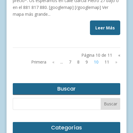
precio*. Os esperamos en calle García Pietro 27 bajo o
en el 881 817 880. [googlemap] [/googlemap] Ver
mapa más grande...
Leer Más
Página 10 de 11
«
Primera
«
...
7
8
9
10
11
»
Buscar
Categorías